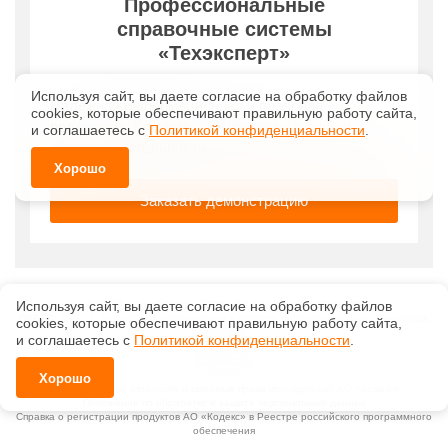
Используя сайт, вы даете согласие на обработку файлов
©
ООО «СтройСофт»
, 2026, v2.12.20 revision: 67b0ca1b
ОКВЭД: 63.11.1, Коды видов деятельности в области информационных технологий:
сооkiеs, которые обеспечивают правильную работу сайта,
1.01, 3.01
и соглашаетесь с
Политикой конфиденциальности
.
Ценовая политика
Технологии
Хорошо
Исключительные авторские и смежные права принадлежат АО «Кодекс».
Положение по обработке и защите персональных данных
Справка о регистрации продуктов АО «Кодекс» в Реестре российского программного
обеспечения