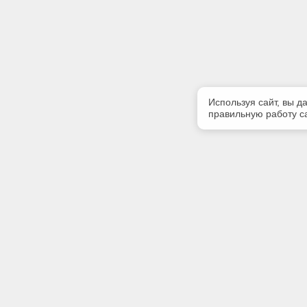
Используя сайт, вы д
правильную работу са
Полезная информация
Контакт
Контакты
Телефон
8 (8212) 
Акции
E-mail:
strsoft@k
Адрес: