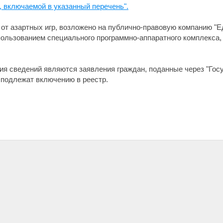
, включаемой в указанный перечень".
от азартных игр, возложено на публично-правовую компанию "Ед
пользованием специального программно-аппаратного комплекса
я сведений являются заявления граждан, поданные через "Гос
 подлежат включению в реестр.