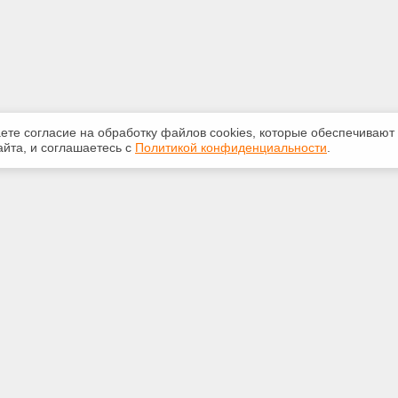
аете согласие на обработку файлов сооkiеs, которые обеспечивают
йта, и соглашаетесь с
Политикой конфиденциальности
.
ная информация
Сервисы
:
Специализированные онлайн-
издания
39-12-55
Регулярная новостная рассылка
odeks11.ru
Служба поддержки пользователей
«Кодекс» и «Техэксперт»