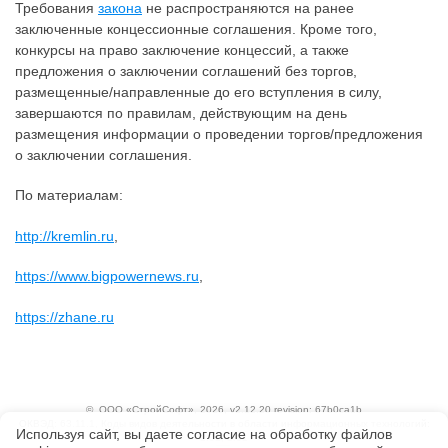
Требования
закона
не распространяются на ранее
заключенные концессионные соглашения. Кроме того,
конкурсы на право заключение концессий, а также
предложения о заключении соглашений без торгов,
размещенные/направленные до его вступления в силу,
завершаются по правилам, действующим на день
размещения информации о проведении торгов/предложения
о заключении соглашения.
По материалам:
http://kremlin.ru
,
https://www.bigpowernews.ru
,
https://zhane.ru
©
ООО «СтройСофт»
, 2026, v2.12.20 revision: 67b0ca1b
ОКВЭД: 63.11.1, Коды видов деятельности в области информационных технологий:
Используя сайт, вы даете согласие на обработку файлов
1.01, 3.01