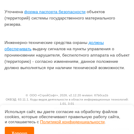
Уточнена
форма паспорта безопасности
объектов
(территорий) системы государственного материального
резерва.
Инженерно-технические средства охраны
должны
обеспечивать
выдачу сигналов на пункты управления о
проникновении нарушителя, беспилотного аппарата на объект
(территорию) - согласно изменениям, данное положение
должно выполняться при наличии технической возможности.
©
ООО «СтройСофт»
, 2026, v2.12.20 revision: 67b0ca1b
ОКВЭД: 63.11.1, Коды видов деятельности в области информационных технологий:
1.01, 3.01
Ценовая политика
Используя сайт, вы даете согласие на обработку файлов
Технологии
сооkiеs, которые обеспечивают правильную работу сайта,
Исключительные авторские и смежные права принадлежат АО «Кодекс».
и соглашаетесь с
Политикой конфиденциальности
.
Положение по обработке и защите персональных данных
Справка о регистрации продуктов АО «Кодекс» в Реестре российского программного
Хорошо
обеспечения