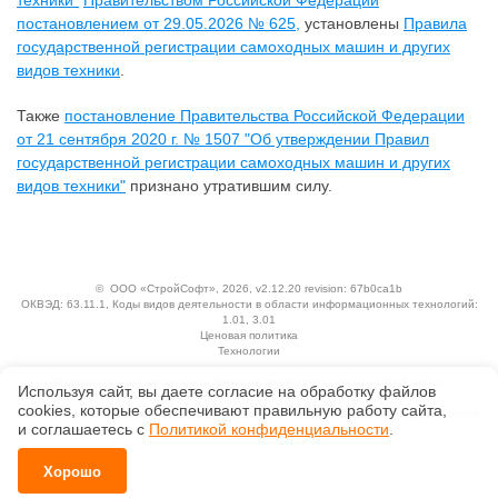
техники"
Правительством Российской Федерации
постановлением от 29.05.2026 № 625,
установлены
Правила
государственной регистрации самоходных машин и других
видов техники
.
Также
постановление Правительства Российской Федерации
от 21 сентября 2020 г. № 1507 "Об утверждении Правил
государственной регистрации самоходных машин и других
видов техники"
признано утратившим силу.
©
ООО «СтройСофт»
, 2026, v2.12.20 revision: 67b0ca1b
ОКВЭД: 63.11.1, Коды видов деятельности в области информационных технологий:
1.01, 3.01
Ценовая политика
Технологии
Исключительные авторские и смежные права принадлежат АО «Кодекс».
Используя сайт, вы даете согласие на обработку файлов
Положение по обработке и защите персональных данных
сооkiеs, которые обеспечивают правильную работу сайта,
Справка о регистрации продуктов АО «Кодекс» в Реестре российского программного
и соглашаетесь с
Политикой конфиденциальности
.
обеспечения
Хорошо