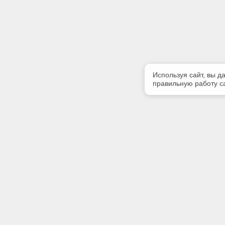
Используя сайт, вы д
правильную работу са
Полезная информация
Контакт
Контакты
Телефон
8 (8212) 
Акции
E-mail:
strsoft@k
Адрес: