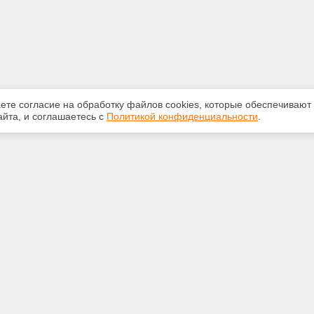
аете согласие на обработку файлов сооkiеs, которые обеспечивают
йта, и соглашаетесь с
Политикой конфиденциальности
.
ная информация
Сервисы
:
Специализированные онлайн-
издания
39-12-55
Регулярная новостная рассылка
odeks11.ru
Служба поддержки пользователей
«Кодекс» и «Техэксперт»