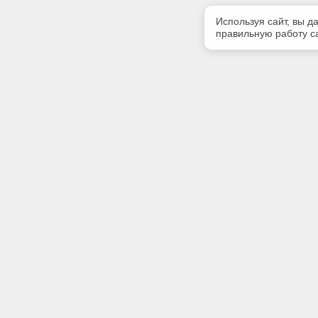
Используя сайт, вы д
правильную работу са
Полезная информация
Контакт
Контакты
Телефон
8 (8212) 
Акции
E-mail:
strsoft@k
Адрес:
Республик
Оплеснина
сметных 