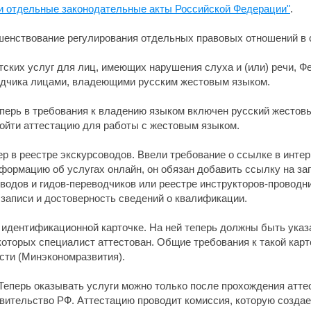
 и отдельные законодательные акты Российской Федерации"
.
шенствование регулирования отдельных правовых отношений в 
тских услуг для лиц, имеющих нарушения слуха и (или) речи, 
водчика лицами, владеющими русским жестовым языком.
еперь в требования к владению языком включен русский жестовый
йти аттестацию для работы с жестовым языком.
 в реестре экскурсоводов. Ввели требование о ссылке в интерн
формацию об услугах онлайн, он обязан добавить ссылку на з
одов и гидов-переводчиков или реестре инструкторов-проводник
записи и достоверность сведений о квалификации.
 идентификационной карточке. На ней теперь должны быть указа
которых специалист аттестован. Общие требования к такой кар
сти (Минэкономразвития).
Теперь оказывать услуги можно только после прохождения атте
вительство РФ. Аттестацию проводит комиссия, которую создае