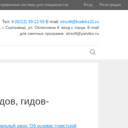
правочные системы для специалистов
Вход
Регистрация
Тел:
8 (8212) 39-12-55
E-mail:
strsoft@kodeks11.ru
 г. Сыктывкар, ул. Оплеснина 4, вход с торца. E-mail
для сметных программ: strsoft@yandex.ru
ов, гидов-
ральный закон "Об основах туристской