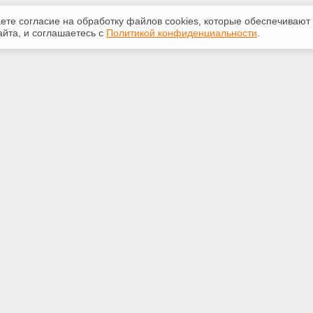
аете согласие на обработку файлов сооkiеs, которые обеспечивают
йта, и соглашаетесь с
Политикой конфиденциальности
.
ная информация
Сервисы
:
Специализированные онлайн-
издания
39-12-55
Регулярная новостная рассылка
odeks11.ru
Служба поддержки пользователей
«Кодекс» и «Техэксперт»
Международные и зарубежные
а Коми, г. Сыктывкар, ул.
стандарты
 4, вход с торца. E-mail для
программ: strsoft@yandex.ru