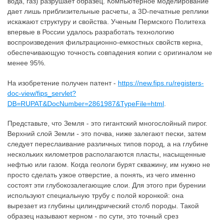
вода, газ) разрушает образец. Компьютерное моделирование
дает лишь приблизительные расчеты, а 3D-печатные реплики
искажают структуру и свойства. Ученым Пермского Политеха
впервые в России удалось разработать технологию
воспроизведения фильтрационно-емкостных свойств керна,
обеспечивающую точность совпадения копии с оригиналом не
менее 95%.
На изобретение получен патент -
https://new.fips.ru/registers-
doc-view/fips_servlet?
DB=RUPAT&DocNumber=2861987&TypeFile=html
.
Представьте, что Земля - это гигантский многослойный пирог.
Верхний слой Земли - это почва, ниже залегают пески, затем
следует переслаивание различных типов пород, а на глубине
нескольких километров располагаются пласты, насыщенные
нефтью или газом. Когда геологи бурят скважину, им нужно не
просто сделать узкое отверстие, а понять, из чего именно
состоят эти глубокозалегающие слои. Для этого при бурении
используют специальную трубу с полой коронкой: она
вырезает из глубины цилиндрический столб породы. Такой
образец называют керном - по сути, это точный срез