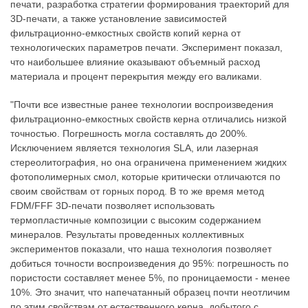
печати, разработка стратегии формирования траекторий для
3D-печати, а также установление зависимостей
фильтрационно-емкостных свойств копий керна от
технологических параметров печати. Эксперимент показал,
что наибольшее влияние оказывают объемный расход
материала и процент перекрытия между его валиками.
"Почти все известные ранее технологии воспроизведения
фильтрационно-емкостных свойств керна отличались низкой
точностью. Погрешность могла составлять до 200%.
Исключением является технология SLA, или лазерная
стереолитография, но она ограничена применением жидких
фотополимерных смол, которые критически отличаются по
своим свойствам от горных пород. В то же время метод
FDM/FFF 3D-печати позволяет использовать
термопластичные композиции с высоким содержанием
минералов. Результаты проведенных коллективных
экспериментов показали, что наша технология позволяет
добиться точности воспроизведения до 95%: погрешность по
пористости составляет менее 5%, по проницаемости - менее
10%. Это значит, что напечатанный образец почти неотличим
по этим свойствам от естественного керна, добытого с