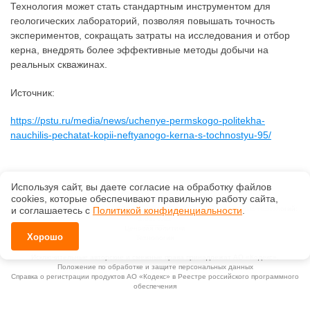
Технология может стать стандартным инструментом для
геологических лабораторий, позволяя повышать точность
экспериментов, сокращать затраты на исследования и отбор
керна, внедрять более эффективные методы добычи на
реальных скважинах.
Источник:
https://pstu.ru/media/news/uchenye-permskogo-politekha-
nauchilis-pechatat-kopii-neftyanogo-kerna-s-tochnostyu-95/
Используя сайт, вы даете согласие на обработку файлов
сооkiеs, которые обеспечивают правильную работу сайта,
©
ООО «СтройСофт»
, 2026, v2.12.20 revision: 67b0ca1b
ОКВЭД: 63.11.1, Коды видов деятельности в области информационных технологий:
и соглашаетесь с
Политикой конфиденциальности
.
1.01, 3.01
Ценовая политика
Хорошо
Технологии
Исключительные авторские и смежные права принадлежат АО «Кодекс».
Положение по обработке и защите персональных данных
Справка о регистрации продуктов АО «Кодекс» в Реестре российского программного
обеспечения