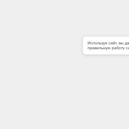
Используя сайт, вы д
правильную работу са
Полезная информация
Контакт
Контакты
Телефон
8 (8212) 
Акции
E-mail:
strsoft@k
Адрес: