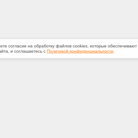
аете согласие на обработку файлов сооkiеs, которые обеспечивают
йта, и соглашаетесь с
Политикой конфиденциальности
.
ная информация
Сервисы
:
Специализированные онлайн-
издания
39-12-55
Регулярная новостная рассылка
odeks11.ru
Служба поддержки пользователей
«Кодекс» и «Техэксперт»