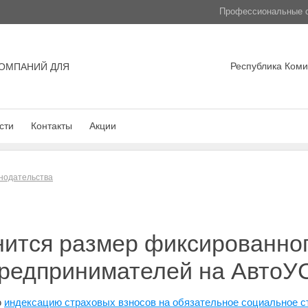
Профессиональные с
Республика Коми,
ОМПАНИЙ ДЛЯ
сти
Контакты
Акции
нодательства
нится размер фиксированног
предпринимателей на АвтоУ
ю
индексацию страховых взносов на обязательное социальное с