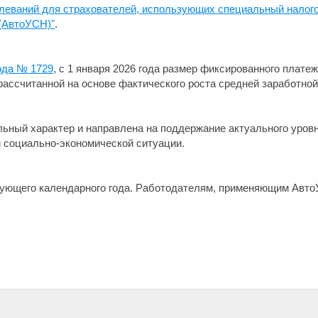
леваний для страхователей, использующих специальный налог
(АвтоУСН)"
.
года № 1729
, с 1 января 2026 года размер фиксированного платеж
 рассчитанной на основе фактического роста средней заработной
льный характер и направлена на поддержание актуального уро
 социально-экономической ситуации.
дующего календарного года. Работодателям, применяющим Авто