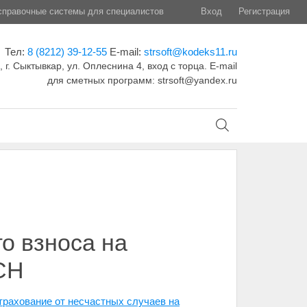
правочные системы для специалистов
Вход
Регистрация
Тел:
8 (8212) 39-12-55
E-mail:
strsoft@kodeks11.ru
 г. Сыктывкар, ул. Оплеснина 4, вход с торца. E-mail
для сметных программ: strsoft@yandex.ru
о взноса на
СН
трахование от несчастных случаев на