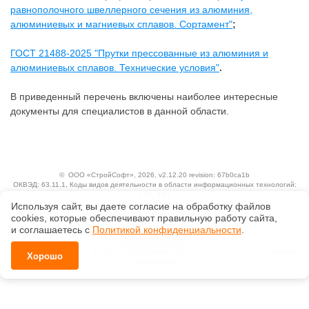
равнополочного швеллерного сечения из алюминия,
алюминиевых и магниевых сплавов. Сортамент"
;
ГОСТ 21488-2025 "Прутки прессованные из алюминия и
алюминиевых сплавов. Технические условия"
.
В приведенный перечень включены наиболее интересные
документы для специалистов в данной области.
©
ООО «СтройСофт»
, 2026, v2.12.20 revision: 67b0ca1b
ОКВЭД: 63.11.1, Коды видов деятельности в области информационных технологий:
1.01, 3.01
Ценовая политика
Используя сайт, вы даете согласие на обработку файлов
Технологии
сооkiеs, которые обеспечивают правильную работу сайта,
и соглашаетесь с
Политикой конфиденциальности
.
Исключительные авторские и смежные права принадлежат АО «Кодекс».
Положение по обработке и защите персональных данных
Справка о регистрации продуктов АО «Кодекс» в Реестре российского программного
Хорошо
обеспечения