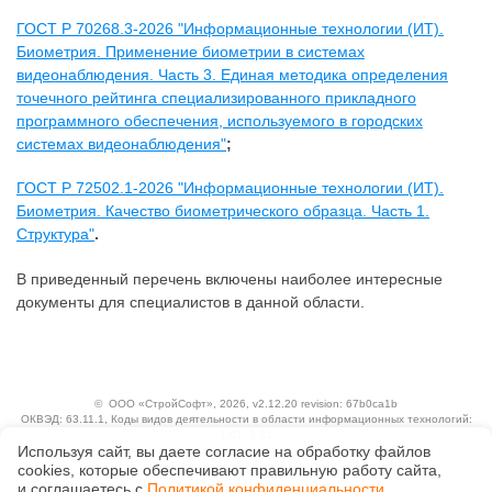
ГОСТ Р 70268.3-2026 "Информационные технологии (ИТ).
Биометрия. Применение биометрии в системах
видеонаблюдения. Часть 3. Единая методика определения
точечного рейтинга специализированного прикладного
программного обеспечения, используемого в городских
системах видеонаблюдения"
;
ГОСТ Р 72502.1-2026 "Информационные технологии (ИТ).
Биометрия. Качество биометрического образца. Часть 1.
Структура"
.
В приведенный перечень включены наиболее интересные
документы для специалистов в данной области.
©
ООО «СтройСофт»
, 2026, v2.12.20 revision: 67b0ca1b
ОКВЭД: 63.11.1, Коды видов деятельности в области информационных технологий:
1.01, 3.01
Используя сайт, вы даете согласие на обработку файлов
Ценовая политика
Технологии
сооkiеs, которые обеспечивают правильную работу сайта,
и соглашаетесь с
Политикой конфиденциальности
.