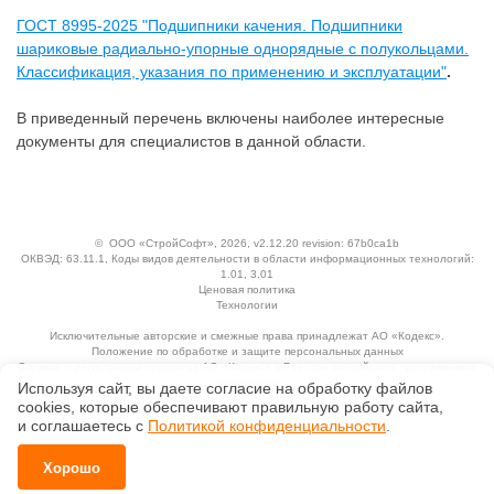
ГОСТ 8995-2025 "Подшипники качения. Подшипники
шариковые радиально-упорные однорядные с полукольцами.
Классификация, указания по применению и эксплуатации"
.
В приведенный перечень включены наиболее интересные
документы для специалистов в данной области.
©
ООО «СтройСофт»
, 2026, v2.12.20 revision: 67b0ca1b
ОКВЭД: 63.11.1, Коды видов деятельности в области информационных технологий:
1.01, 3.01
Ценовая политика
Технологии
Исключительные авторские и смежные права принадлежат АО «Кодекс».
Положение по обработке и защите персональных данных
Справка о регистрации продуктов АО «Кодекс» в Реестре российского программного
обеспечения
Используя сайт, вы даете согласие на обработку файлов
сооkiеs, которые обеспечивают правильную работу сайта,
и соглашаетесь с
Политикой конфиденциальности
.
Хорошо