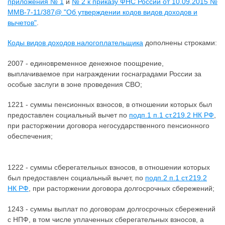
приложения № 1
и
№ 2 к приказу ФНС России от 10.09.2015 №
ММВ-7-11/387@ "Об утверждении кодов видов доходов и
вычетов"
.
Коды видов доходов налогоплательщика
дополнены строками:
2007 - единовременное денежное поощрение,
выплачиваемое при награждении госнаградами России за
особые заслуги в зоне проведения СВО;
1221 - суммы пенсионных взносов, в отношении которых был
предоставлен социальный вычет по
подп.1 п.1 ст.219.2 НК РФ
,
при расторжении договора негосударственного пенсионного
обеспечения;
1222 - суммы сберегательных взносов, в отношении которых
был предоставлен социальный вычет, по
подп.2 п.1 ст.219.2
НК РФ
, при расторжении договора долгосрочных сбережений;
1243 - суммы выплат по договорам долгосрочных сбережений
с НПФ, в том числе уплаченных сберегательных взносов, а