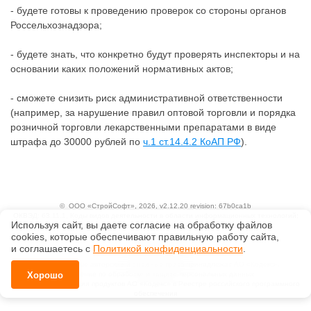
- будете готовы к проведению проверок со стороны органов
Россельхознадзора;
- будете знать, что конкретно будут проверять инспекторы и на
основании каких положений нормативных актов;
- сможете снизить риск административной ответственности
(например, за нарушение правил оптовой торговли и порядка
розничной торговли лекарственными препаратами в виде
штрафа до 30000 рублей по
ч.1 ст.14.4.2 КоАП РФ
).
©
ООО «СтройСофт»
, 2026, v2.12.20 revision: 67b0ca1b
ОКВЭД: 63.11.1, Коды видов деятельности в области информационных технологий:
Используя сайт, вы даете согласие на обработку файлов
1.01, 3.01
сооkiеs, которые обеспечивают правильную работу сайта,
Ценовая политика
Технологии
и соглашаетесь с
Политикой конфиденциальности
.
Исключительные авторские и смежные права принадлежат АО «Кодекс».
Хорошо
Положение по обработке и защите персональных данных
Справка о регистрации продуктов АО «Кодекс» в Реестре российского программного
обеспечения