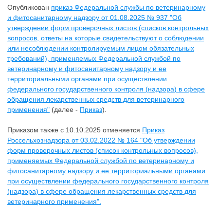
Опубликован
приказ Федеральной службы по ветеринарному
и фитосанитарному надзору от 01.08.2025 № 937 "Об
утверждении форм проверочных листов (списков контрольных
вопросов, ответы на которые свидетельствуют о соблюдении
или несоблюдении контролируемым лицом обязательных
требований), применяемых Федеральной службой по
ветеринарному и фитосанитарному надзору и ее
территориальными органами при осуществлении
федерального государственного контроля (надзора) в сфере
обращения лекарственных средств для ветеринарного
применения"
(далее -
Приказ
).
Приказом также с 10.10.2025 отменяется
Приказ
Россельхознадзора от 03.02.2022 № 164 "Об утверждении
форм проверочных листов (список контрольных вопросов),
применяемых Федеральной службой по ветеринарному и
фитосанитарному надзору и ее территориальными органами
при осуществлении федерального государственного контроля
(надзора) в сфере обращения лекарственных средств для
ветеринарного применения".