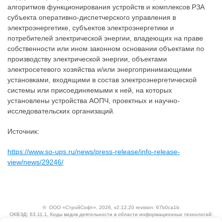
алгоритмов функционирования устройств и комплексов РЗА
субъекта оперативно-диспетчерского управления в
электроэнергетике, субъектов электроэнергетики и
потребителей электрической энергии, владеющих на праве
собственности или ином законном основании объектами по
производству электрической энергии, объектами
электросетевого хозяйства и/или энергопринимающими
установками, входящими в состав электроэнергетической
системы или присоединяемыми к ней, на которых
установлены устройства АОПЧ, проектных и научно-
исследовательских организаций.
Источник:
https://www.so-ups.ru/news/press-release/info-release-
view/news/29246/
©
ООО «СтройСофт»
, 2026, v2.12.20 revision: 67b0ca1b
ОКВЭД: 63.11.1, Коды видов деятельности в области информационных технологий:
1.01, 3.01