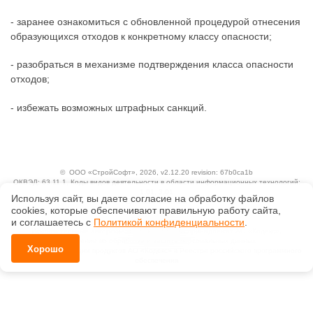
- заранее ознакомиться с обновленной процедурой отнесения
образующихся отходов к конкретному классу опасности;
- разобраться в механизме подтверждения класса опасности
отходов;
- избежать возможных штрафных санкций.
©
ООО «СтройСофт»
, 2026, v2.12.20 revision: 67b0ca1b
ОКВЭД: 63.11.1, Коды видов деятельности в области информационных технологий:
1.01, 3.01
Используя сайт, вы даете согласие на обработку файлов
Ценовая политика
сооkiеs, которые обеспечивают правильную работу сайта,
Технологии
и соглашаетесь с
Политикой конфиденциальности
.
Исключительные авторские и смежные права принадлежат АО «Кодекс».
Положение по обработке и защите персональных данных
Хорошо
Справка о регистрации продуктов АО «Кодекс» в Реестре российского программного
обеспечения