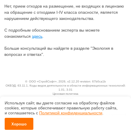
Нет, прием отходов на размещение, не входящих в лицензию
на обращение с отходами I-IV класса опасности, является
нарушением действующего законодательства.
С подробным обоснованием эксперта вы можете
ознакомиться
здесь
.
Больше консультаций вы найдете в разделе "Экология в
вопросах и ответах".
©
ООО «СтройСофт»
, 2026, v2.12.20 revision: 67b0ca1b
ОКВЭД: 63.11.1, Коды видов деятельности в области информационных технологий:
1.01, 3.01
Ценовая политика
Технологии
Используя сайт, вы даете согласие на обработку файлов
Исключительные авторские и смежные права принадлежат АО «Кодекс».
сооkiеs, которые обеспечивают правильную работу сайта,
Положение по обработке и защите персональных данных
и соглашаетесь с
Политикой конфиденциальности
.
Справка о регистрации продуктов АО «Кодекс» в Реестре российского программного
обеспечения
Хорошо