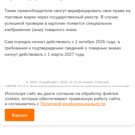
Также правообладатели смогут верифицировать свои права на
торговые марки через государственный реестр. В случае
успешной проверки в карточке появится специальное
изображение (знак) товарного знака.
Сам порядок начнет действовать с 1 октября 2026 года, а
требования к подтверждению сведений о товарных знаках
начнут действовать с 1 марта 2027 года.
©
ООО «СтройСофт»
, 2026, v2.12.20 revision: 67b0ca1b
ОКВЭД: 63.11.1, Коды видов деятельности в области информационных технологий:
1.01, 3.01
Используя сайт, вы даете согласие на обработку файлов
Ценовая политика
сооkiеs, которые обеспечивают правильную работу сайта,
Технологии
и соглашаетесь с
Политикой конфиденциальности
.
Исключительные авторские и смежные права принадлежат АО «Кодекс».
Положение по обработке и защите персональных данных
Хорошо
Справка о регистрации продуктов АО «Кодекс» в Реестре российского программного
обеспечения