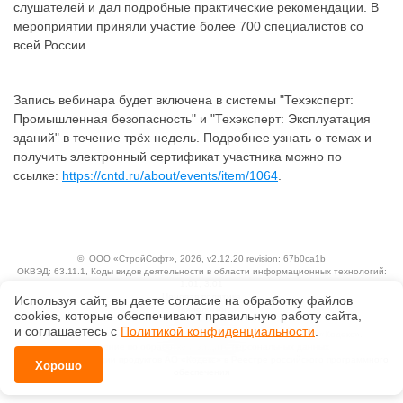
слушателей и дал подробные практические рекомендации. В
мероприятии приняли участие более 700 специалистов со
всей России.
Запись вебинара будет включена в системы "Техэксперт:
Промышленная безопасность" и "Техэксперт: Эксплуатация
зданий" в течение трёх недель. Подробнее узнать о темах и
получить электронный сертификат участника можно по
ссылке:
https://cntd.ru/about/events/item/1064
.
©
ООО «СтройСофт»
, 2026, v2.12.20 revision: 67b0ca1b
ОКВЭД: 63.11.1, Коды видов деятельности в области информационных технологий:
1.01, 3.01
Ценовая политика
Используя сайт, вы даете согласие на обработку файлов
Технологии
сооkiеs, которые обеспечивают правильную работу сайта,
и соглашаетесь с
Политикой конфиденциальности
.
Исключительные авторские и смежные права принадлежат АО «Кодекс».
Положение по обработке и защите персональных данных
Справка о регистрации продуктов АО «Кодекс» в Реестре российского программного
Хорошо
обеспечения