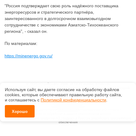
"Россия подтверждает свою роль надёжного поставщика
энергоресурсов и стратегического партнёра,
заинтересованного в долгосрочном взаимовыгодном
сотрудничестве с экономиками Азиатско-Тихоокеанского
региона", - сказал он.
По материалам:
https://minenergo.gov.ru/
©
ООО «СтройСофт»
, 2026, v2.12.20 revision: 67b0ca1b
ОКВЭД: 63.11.1, Коды видов деятельности в области информационных технологий:
Используя сайт, вы даете согласие на обработку файлов
1.01, 3.01
сооkiеs, которые обеспечивают правильную работу сайта,
Ценовая политика
и соглашаетесь с
Политикой конфиденциальности
.
Технологии
Исключительные авторские и смежные права принадлежат АО «Кодекс».
Хорошо
Положение по обработке и защите персональных данных
Справка о регистрации продуктов АО «Кодекс» в Реестре российского программного
обеспечения